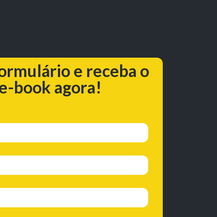
ormulário e receba o
e-book agora!