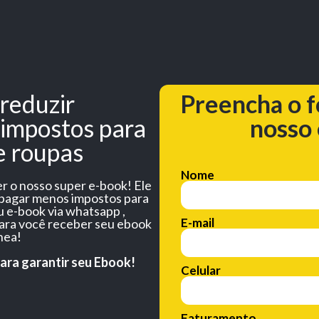
reduzir
Preencha o f
 impostos para
nosso 
e roupas
Nome
r o nosso super e-book! Ele
 pagar menos impostos para
u e-book via whatsapp ,
E-mail
ra você receber seu ebook
nea!
para garantir seu Ebook!
Celular
Faturamento